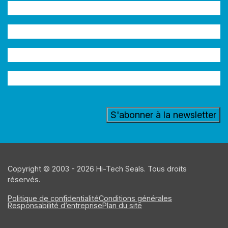
Nom
(Nécessaire)
Entreprise
Adresse
e-
Secteur
mail
(Nécessaire)
d'activité
Copyright © 2003 - 2026 Hi-Tech Seals. Tous droits
réservés.
Politique de confidentialité
Conditions générales
Responsabilité d’entreprise
Plan du site