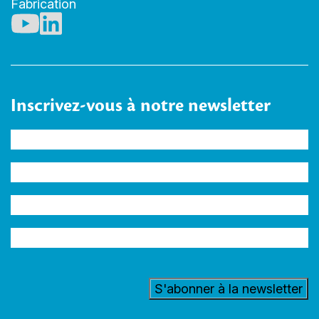
Fabrication
Inscrivez-vous à notre newsletter
Nom
(Nécessaire)
Entreprise
Adresse
e-
Secteur
mail
(Nécessaire)
d'activité