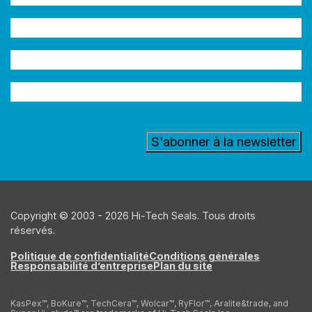
Entreprise
Adresse
e-
Secteur
mail
(Nécessaire)
d'activité
Copyright © 2003 - 2026 Hi-Tech Seals. Tous droits
réservés.
Politique de confidentialité
Conditions générales
Responsabilité d’entreprise
Plan du site
KasPex™, BoKure™, TechCera™, Wolcar™, RyFlor™, Aralite&trade, and