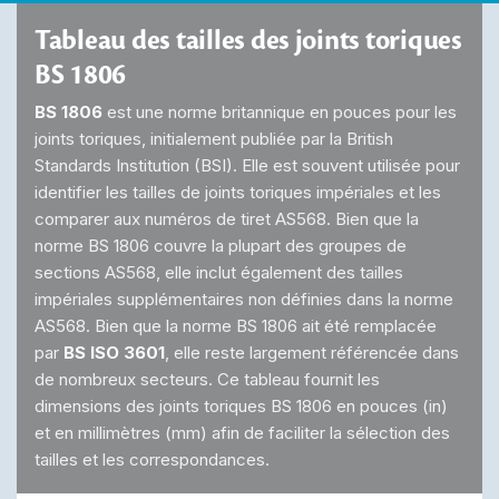
Tableau des tailles des joints toriques
BS 1806
BS 1806
est une norme britannique en pouces pour les
joints toriques, initialement publiée par la British
Standards Institution (BSI). Elle est souvent utilisée pour
identifier les tailles de joints toriques impériales et les
comparer aux numéros de tiret AS568. Bien que la
norme BS 1806 couvre la plupart des groupes de
sections AS568, elle inclut également des tailles
impériales supplémentaires non définies dans la norme
AS568. Bien que la norme BS 1806 ait été remplacée
par
BS ISO 3601
, elle reste largement référencée dans
de nombreux secteurs. Ce tableau fournit les
dimensions des joints toriques BS 1806 en pouces (in)
et en millimètres (mm) afin de faciliter la sélection des
tailles et les correspondances.