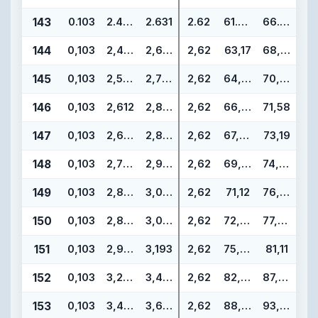
143
0.103
2.425
2.631
2.62
61.60
66.84
144
0,103
2,487
2,693
2,62
63,17
68,41
145
0,103
2,550
2,756
2,62
64,77
70,01
146
0,103
2,612
2,818
2,62
66,34
71,58
147
0,103
2,675
2,881
2,62
67,95
73,19
148
0,103
2,737
2,943
2,62
69,52
74,76
149
0,103
2,800
3,006
2,62
71,12
76,36
150
0,103
2,862
3,068
2,62
72,69
77,93
151
0,103
2,987
3,193
2,62
75,87
81,11
152
0,103
3,237
3,443
2,62
82,22
87,46
153
0,103
3,487
3,693
2,62
88,57
93,81