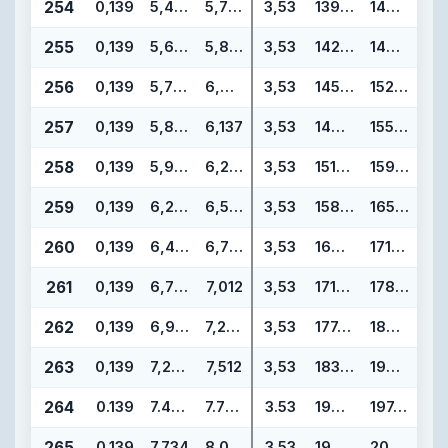
254
0,139
5,484
5,762
3,53
139,29
146,35
255
0,139
5,609
5,887
3,53
142,47
149,53
256
0,139
5,734
6,012
3,53
145,64
152,70
257
0,139
5,859
6,137
3,53
148,82
155,88
258
0,139
5,984
6,262
3,53
151,99
159,05
259
0,139
6,234
6,512
3,53
158,34
165,40
260
0,139
6,484
6,762
3,53
164,69
171,75
261
0,139
6,734
7,012
3,53
171,04
178,10
262
0,139
6,984
7,262
3,53
177,39
184,45
263
0,139
7,234
7,512
3,53
183,74
190,80
264
0.139
7.484
7.762
3.53
190.09
197.15
265
0.139
7.734
8.012
3.53
196.44
203.50