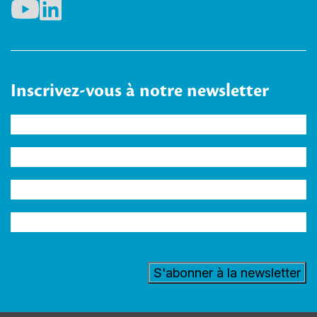
Inscrivez-vous à notre newsletter
Nom
(Nécessaire)
Entreprise
Adresse
e-
Secteur
mail
(Nécessaire)
d'activité