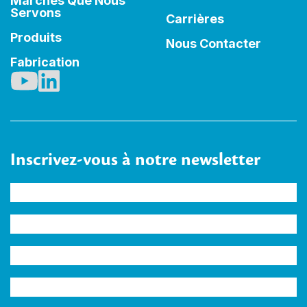
Marchés Que Nous
Servons
Carrières
Produits
Nous Contacter
Fabrication
Inscrivez-vous à notre newsletter
Nom
(Nécessaire)
Entreprise
Adresse
e-
Secteur
mail
(Nécessaire)
d'activité