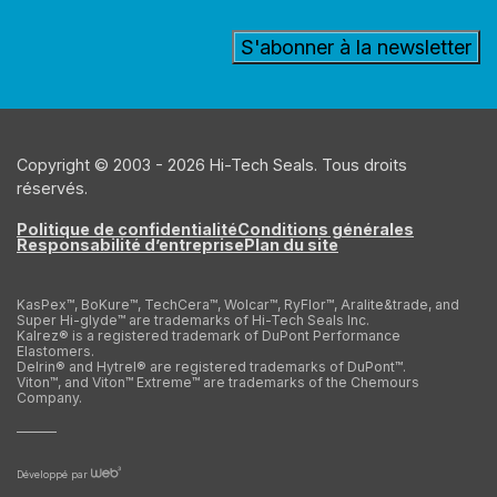
Copyright © 2003 - 2026 Hi-Tech Seals. Tous droits
réservés.
Politique de confidentialité
Conditions générales
Responsabilité d’entreprise
Plan du site
KasPex™, BoKure™, TechCera™, Wolcar™, RyFlor™, Aralite&trade, and
Super Hi-glyde™ are trademarks of Hi-Tech Seals Inc.
Kalrez® is a registered trademark of DuPont Performance
Elastomers.
Delrin® and Hytrel® are registered trademarks of DuPont™.
Viton™, and Viton™ Extreme™ are trademarks of the Chemours
Company.
Développé par