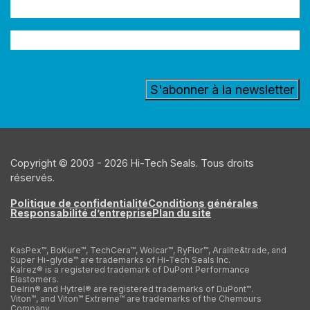
Adresse
e-
Secteur
mail
(Nécessaire)
d'activité
Copyright © 2003 - 2026 Hi-Tech Seals. Tous droits
réservés.
Politique de confidentialité
Conditions générales
Responsabilité d’entreprise
Plan du site
KasPex™, BoKure™, TechCera™, Wolcar™, RyFlor™, Aralite&trade, and
Super Hi-glyde™ are trademarks of Hi-Tech Seals Inc.
Kalrez® is a registered trademark of DuPont Performance
Elastomers.
Delrin® and Hytrel® are registered trademarks of DuPont™.
Viton™, and Viton™ Extreme™ are trademarks of the Chemours
Company.