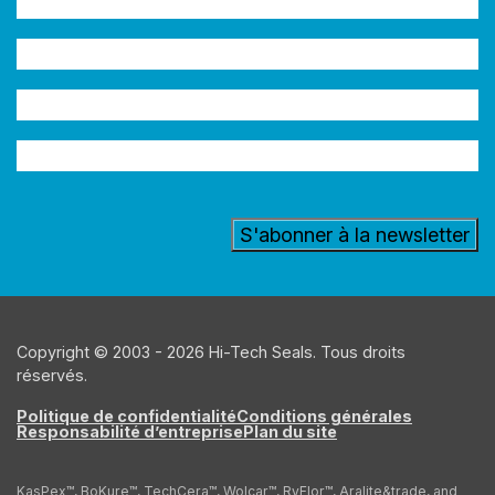
Nom
(Nécessaire)
Entreprise
Adresse
e-
Secteur
mail
(Nécessaire)
d'activité
Copyright © 2003 - 2026 Hi-Tech Seals. Tous droits
réservés.
Politique de confidentialité
Conditions générales
Responsabilité d’entreprise
Plan du site
KasPex™, BoKure™, TechCera™, Wolcar™, RyFlor™, Aralite&trade, and