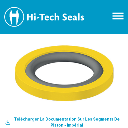
Télécharger La Documentation Sur Les Segments De
Piston - Impérial