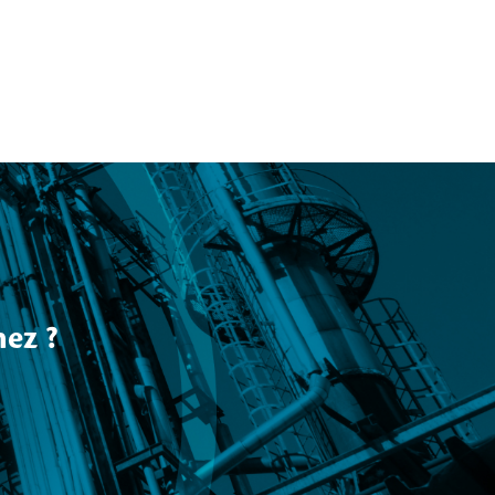
hez ?