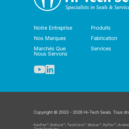
Notre Entreprise
Produits
Nos Marques
Fabrication
Marchés Que
Services
Nous Servons
Copyright © 2003 - 2026 Hi-Tech Seals. Tous dro
KasPex™, BoKure™, TechCera™, Wolcar™, RyFlor™, Aralit
Tech Seals Inc.