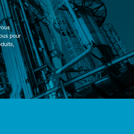
vous
nous pour
oduits,