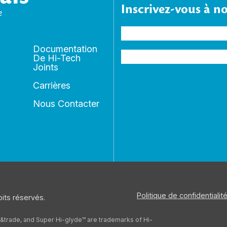
Inscrivez-vous à n
Nom
(Nécessaire)
Documentation
Adresse
De Hi-Tech
Joints
e-
mail
(Nécessaire)
Carrières
Nous Contacter
Politique de confidentialit
its réservés.
e&trade, and Super Hi-glyde™ are trademarks of Hi-