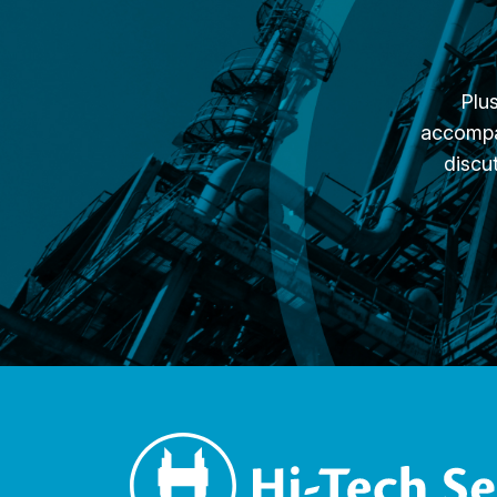
Plu
accompag
discut