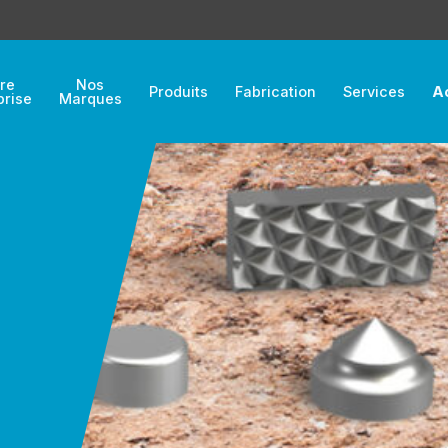
re
Nos
Produits
Fabrication
Services
Ac
prise
Marques