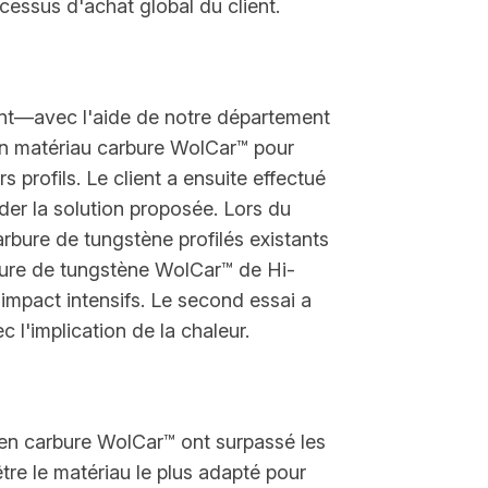
ocessus d'achat global du client.
ent—avec l'aide de notre département
bon matériau carbure WolCar™ pour
 profils. Le client a ensuite effectué
der la solution proposée. Lors du
arbure de tungstène profilés existants
rbure de tungstène WolCar™ de Hi-
impact intensifs. Le second essai a
l'implication de la chaleur.
t en carbure WolCar™ ont surpassé les
être le matériau le plus adapté pour